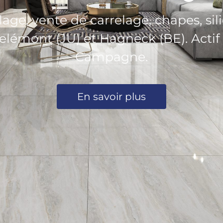
age, vente de carrelage, chapes, sili
émont (JU) et Hagneck (BE). Actif d
Campagne.
En savoir plus