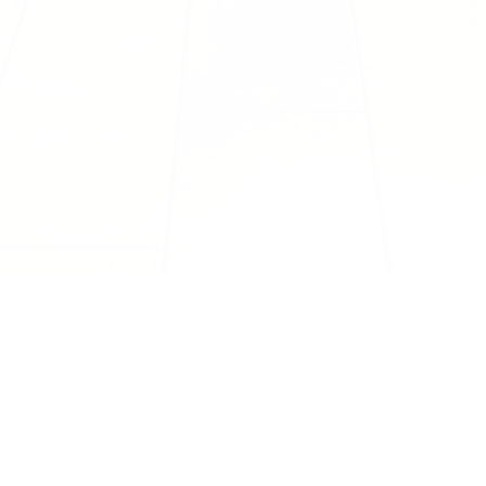
Pose de dall
La pose de dalles sur p
revêtement de sol qui c
dalles ou des carreaux 
utilisant des plots co
Cette technique est pa